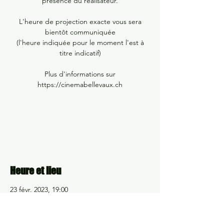
présence du réalisateur.
L'heure de projection exacte vous sera
bientôt communiquée
(l'heure indiquée pour le moment l'est à
titre indicatif)
Plus d'informations sur
https://cinemabellevaux.ch
Aucun billet en vente
Voir d'autres événements
Heure et lieu
23 févr. 2023, 19:00
Cinéma Bellevaux, Rte Aloys-Fauquez 4,
1018 Lausanne, Suisse