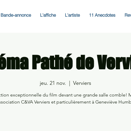
Bande-annonce
L'affiche
L'artiste
11 Anecdotes
Re
éma Pathé de Verv
jeu. 21 nov.
  |  
Verviers
ction exceptionnelle du film devant une grande salle comble! M
association C&VA Verviers et particulièrement à Geneviève Humb
Aucun billet en vente