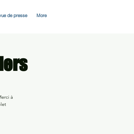
vue de presse
More
iers
erci à
let