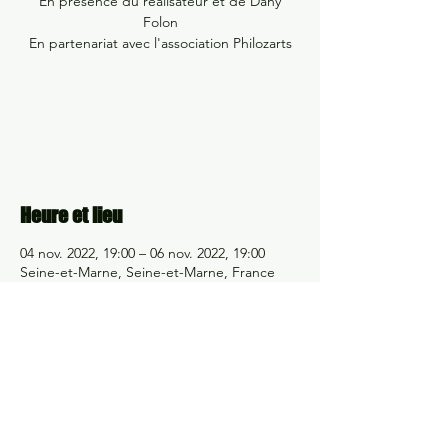
En présence du réalisateur et de Dany
Folon
En partenariat avec l'association Philozarts
Aucun billet en vente
Voir d'autres événements
Heure et lieu
04 nov. 2022, 19:00 – 06 nov. 2022, 19:00
Seine-et-Marne, Seine-et-Marne, France
Partager cet événement