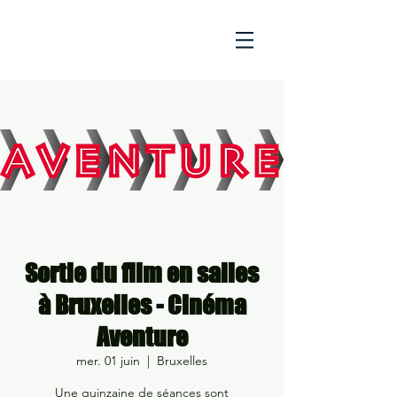
Sortie du film en salles
à Bruxelles - Cinéma
Aventure
mer. 01 juin
  |  
Bruxelles
Une quinzaine de séances sont